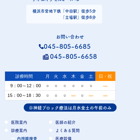
横浜市営地下鉄
「中田駅」徒歩5分
「立場駅」徒歩8分
お問い合わせ
045-805-6685
045-805-6658
診療時間
月
火
水
木
金
土
日・祝
9：00～12：00
○
○
○
○
○
○
—
15：00～18：30
○
○
○
—
○
—
—
※神経ブロック療法は月水金土の午前のみ
医院案内
医師の紹介
診療案内
よくある質問
内視鏡検査
医療設備