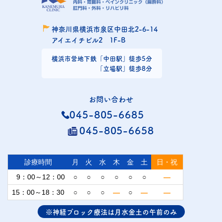
神奈川県横浜市泉区中田北2-6-14
アイエイチビル2 1F-B
横浜市営地下鉄
「中田駅」徒歩5分
「立場駅」徒歩8分
お問い合わせ
045-805-6685
045-805-6658
診療時間
月
火
水
木
金
土
日・祝
9：00～12：00
○
○
○
○
○
○
—
15：00～18：30
○
○
○
—
○
—
—
※神経ブロック療法は月水金土の午前のみ