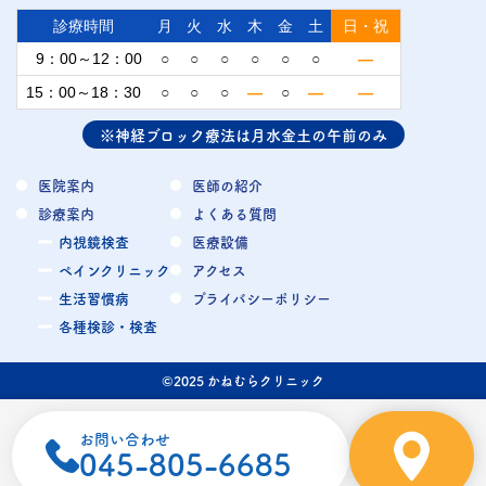
診療時間
月
火
水
木
金
土
日・祝
9：00～12：00
○
○
○
○
○
○
—
15：00～18：30
○
○
○
—
○
—
—
※神経ブロック療法は月水金土の午前のみ
医院案内
医師の紹介
診療案内
よくある質問
内視鏡検査
医療設備
ペインクリニック
アクセス
生活習慣病
プライバシーポリシー
各種検診・検査
©2025 かねむらクリニック
お問い合わせ
045-805-6685